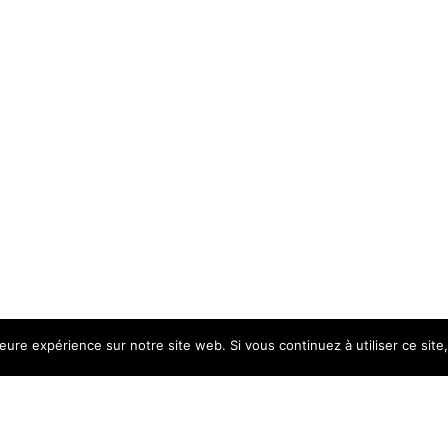
re les mains expertes de nos esthéticiennes… Vos poils ne fer
leure expérience sur notre site web. Si vous continuez à utiliser ce sit
ettront de ne plus vous préoccuper de cette tâche tellement diffi
douce et lisse pendant plusieurs semaines. Les esthéticiennes
e vous accueillir pour vous chouchouter et vous rendre plus be