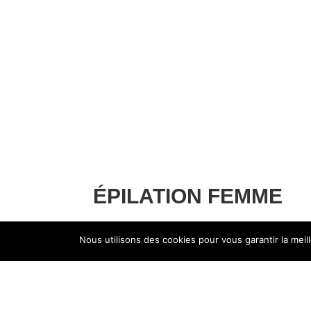
ÉPILATION FEMME
Venez-vous détendre, laissez-vous faire ent
Nous utilisons des cookies pour vous garantir la meil
notre matériel et notre savoir-faire vous perm
cire vous pourrez enfin retrouver une peau 
techniques tendances. Nous serions ravies d